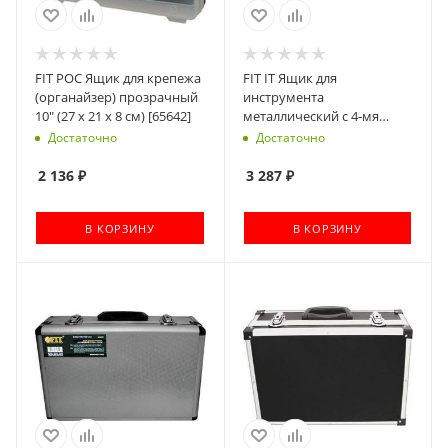
FIT РОС Ящик для крепежа
FIT IT Ящик для
(органайзер) прозрачный
инструмента
10" (27 х 21 х 8 см) [65642]
металлический с 4-мя
раздвижными
Достаточно
Достаточно
отделениями 420х200х200
мм [65679]
2 136
₽
3 287
₽
В КОРЗИНУ
В КОРЗИНУ