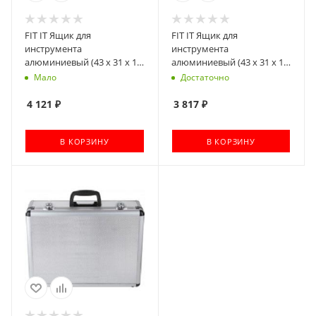
FIT IT Ящик для
FIT IT Ящик для
инструмента
инструмента
алюминиевый (43 х 31 х 13
алюминиевый (43 x 31 x 13
см) [65620]
см) черный [65630]
Мало
Достаточно
4 121
₽
3 817
₽
В КОРЗИНУ
В КОРЗИНУ