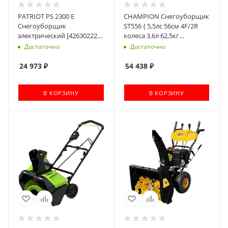
PATRIOT PS 2300 Е
CHAMPION Снегоуборщик
Снегоуборщик
ST556 { 5,5лс 56см 4F/2R
электрический [426302222]
колеса 3,6л 62,5кг
{ 2000 Вт, ширина 500мм;
руч.стартер }
Достаточно
Достаточно
2-Фары, высота 250мм;
дальность выброса до 5м;
24 973
₽
54 438
₽
13,3кг }
В КОРЗИНУ
В КОРЗИНУ