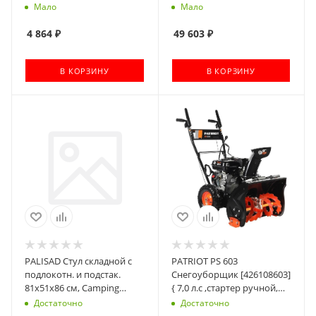
кг }
Greenworks GD60PSTK5,
Мало
Мало
60V, 51 см, бесщеточный (c
АКБ 5АЧ и ЗУ) [2602907UG]
4 864
₽
49 603
₽
В КОРЗИНУ
В КОРЗИНУ
PALISAD Стул складной с
PATRIOT PS 603
подлокотн. и подстак.
Снегоуборщик [426108603]
81х51х86 см, Camping
{ 7,0 л.с ,стартер ручной,
[69608]
ковш 56см. колеса 14 }
Достаточно
Достаточно