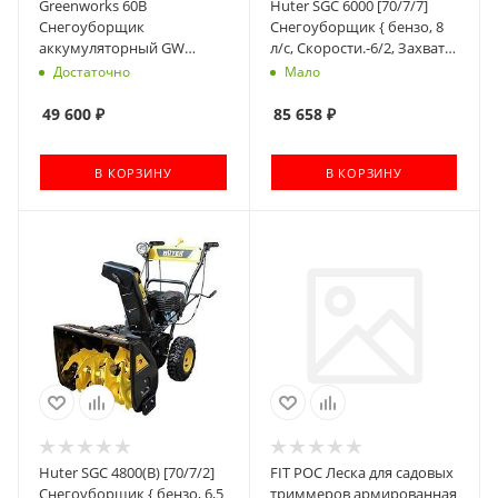
Greenworks 60В
Huter SGC 6000 [70/7/7]
Снегоуборщик
Снегоуборщик { бензо, 8
аккумуляторный GW
л/с, Скорости.-6/2, Захват
GD60PST б/щ 51 см (c АКБ
шир/выс-62/54см., 85кг.,
Достаточно
Мало
4АЧ и ЗУ) [2602907UB]
Бак 3,6л., светодиод фара,
стартер от сети 220В,
49 600
₽
85 658
₽
подогрев ручек }
В КОРЗИНУ
В КОРЗИНУ
Huter SGC 4800(B) [70/7/2]
FIT РОС Леска для садовых
Снегоуборщик { бензо, 6,5
триммеров армированная