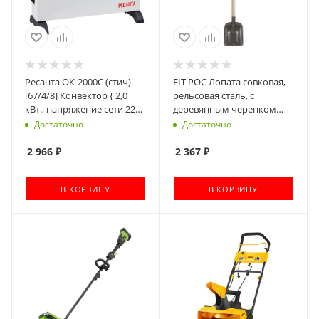
Ресанта ОК-2000С (стич)
FIT РОС Лопата совковая,
[67/4/8] Конвектор { 2,0
рельсовая сталь, с
кВт., напряжение сети 220-
деревянным черенком
230 В, 50 Гц }
235х350х1420 мм [77194]
Достаточно
Достаточно
2 966
₽
2 367
₽
В КОРЗИНУ
В КОРЗИНУ