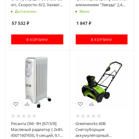
л/с, Скорости.-6/2, Захват
алюминием "Звезда" 2,4
шир/выс-56/50см., 78кг.,
мм х 15 м [78037]
Достаточно
Мало
Бак 3,6л., светодиод фара,
стартер12в }
57 532
₽
1 847
₽
В КОРЗИНУ
В КОРЗИНУ
Ресанта ОМ- 9Н [67/3/8]
Greenworks 60В
Масляный радиатор { 2кВт,
Снегоуборщик
450?160?650, 9 секций, 9,1
аккумуляторный