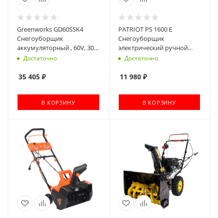
Greenworks GD60SSK4
PATRIOT PS 1600 E
Снегоуборщик
Снегоуборщик
аккумуляторный , 60V, 30
электрический ручной
см, бесщеточный, c АКБ
[426302217]
Достаточно
Достаточно
4Ач и ЗУ [2602607UB]
35 405
₽
11 980
₽
В КОРЗИНУ
В КОРЗИНУ