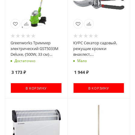
Greenworks Триммер
КУРС Секатор садовый,
электрический GST5033M
режущие кромки
Deluxe, {500W, 33 см}
внахлест,
[21277]
цельнометаллический,
Достаточно
Мало
ПВХ покрытие ручек 200
мм [76266]
3 173
₽
1 944
₽
В КОРЗИНУ
В КОРЗИНУ