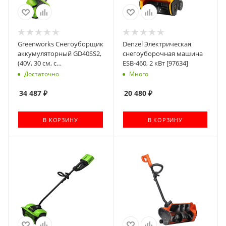
Greenworks Снегоуборщик
Denzel Электрическая
аккумуляторный GD40SS2,
снегоуборочная машина
(40V, 30 см, с
ESB-460, 2 кВт [97634]
регулируемым
Достаточно
Много
направлением выброса,
бесщеточный, с 1хАКБ 5 Ач
34 487
₽
20 480
₽
и ЗУ) [2603107UG]
В КОРЗИНУ
В КОРЗИНУ