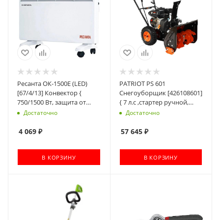
Ресанта ОК-1500Е (LED)
PATRIOT PS 601
[67/4/13] Конвектор {
Снегоуборщик [426108601]
750/1500 Вт, защита от
{ 7 л.с ,стартер ручной,
перегрева, электронный
ковш 56см.; колеса 13х4,1-6
Достаточно
Достаточно
термостат, LED дисплей,
зимние; }
таймер выключения,
4 069
₽
57 645
₽
защита IPX4, вес 4,9 кг }
В КОРЗИНУ
В КОРЗИНУ