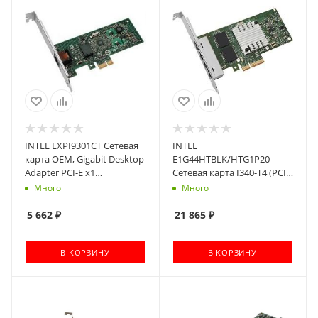
INTEL EXPI9301CT Сетевая
INTEL
карта OEM, Gigabit Desktop
E1G44HTBLK/HTG1P20
Adapter PCI-E x1
Сетевая карта I340-T4 (PCI
10/100/1000Mbps (893647 /
Express, 4-Ports,
Много
Много
746398)
10/100/1000Base-T,
1000Mbps, Gigabit Ethernet)
5 662
₽
21 865
₽
(904267/904223)
В КОРЗИНУ
В КОРЗИНУ