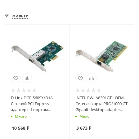
ФИЛЬТР
D-Link DGE-560SX/D1A
INTEL PWLA8391GT - OEM,
Сетевой PCI Express
Сетевая карта PRO/1000 GT
адаптер с 1 портом
Gigabit desktop adapter
1000Base-X SFP
(864968)
Много
Мало
(низкопрофильное
крепление в комплекте)
10 568
₽
3 673
₽