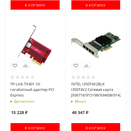
В КОРЗИНУ
В КОРЗИНУ
TP-Link TX401 10-
INTEL I350T4V2BLK
гигабитный адаптер PCI
I350T4V2 Сетевая карта
Express
[936716/915198/934608/914223]
Достаточно
Много
15 228
₽
40 347
₽
В КОРЗИНУ
В КОРЗИНУ