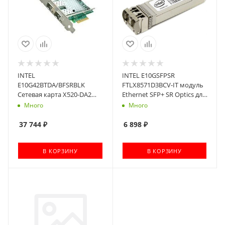
INTEL
INTEL E10GSFPSR
E10G42BTDA/BFSRBLK
FTLX8571D3BCV-IT модуль
Сетевая карта X520-DA2
Ethernet SFP+ SR Optics для
oem
Intel Ethernet Server
Много
Много
(900139/927249/927247)
Adapter X520-DA2
(Ethernet,1GbE/10GbE, 2
37 744
₽
6 898
₽
ports)
В КОРЗИНУ
В КОРЗИНУ