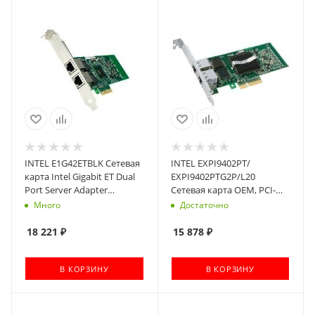
INTEL E1G42ETBLK Сетевая
INTEL EXPI9402PT/
карта Intel Gigabit ET Dual
EXPI9402PTG2P/L20
Port Server Adapter
Сетевая карта OEM, PCI-
(897654/897658)
Exepres Dual port server
Много
Достаточно
adapter
882028/868973/882886/379868
18 221
₽
15 878
₽
В КОРЗИНУ
В КОРЗИНУ