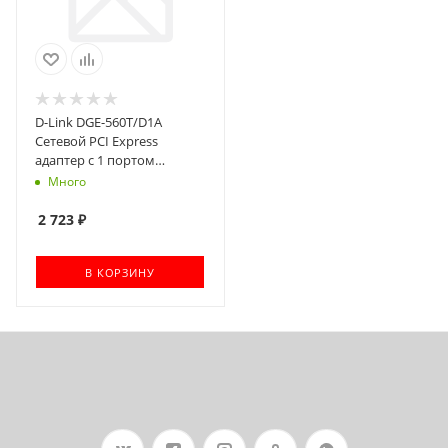
D-Link DGE-560T/D1A
Сетевой PCI Express
адаптер с 1 портом
10/100/1000Base-T
Много
2 723
₽
В КОРЗИНУ