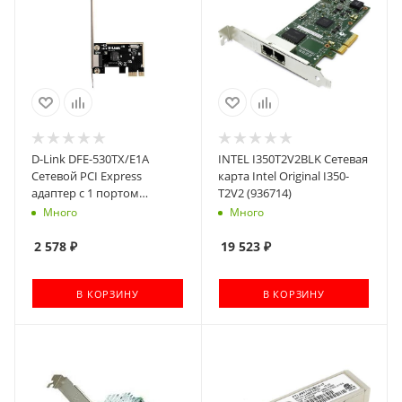
D-Link DFE-530TX/E1A
INTEL I350T2V2BLK Сетевая
Сетевой PCI Express
карта Intel Original I350-
адаптер с 1 портом
T2V2 (936714)
10/100Base-TX (OEM)
Много
Много
2 578
₽
19 523
₽
В КОРЗИНУ
В КОРЗИНУ