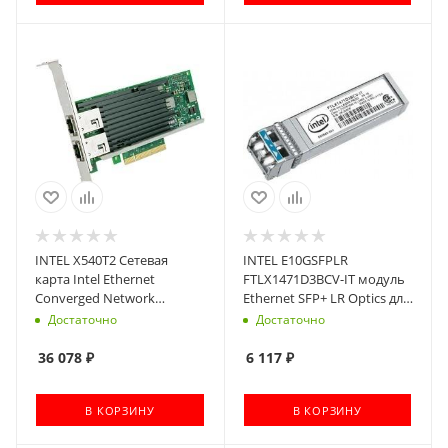
INTEL X540T2 Сетевая
INTEL E10GSFPLR
карта Intel Ethernet
FTLX1471D3BCV-IT модуль
Converged Network
Ethernet SFP+ LR Optics для
Adapter X540-T2 retail unit
Intel Ethernet Server
Достаточно
Достаточно
OEM (914248) (ACD-X540-
Adapter X520-DA2
2X10G-RJ45) (842419)
36 078
₽
6 117
₽
В КОРЗИНУ
В КОРЗИНУ