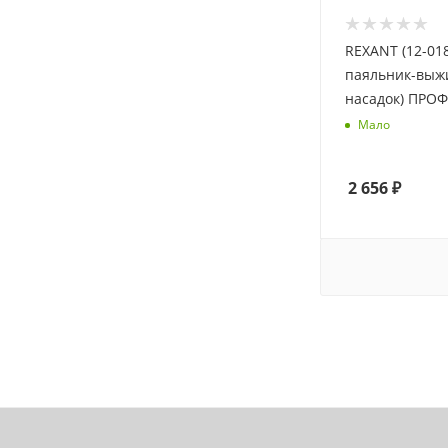
REXANT (12-01
паяльник-выжи
Мало
2 656
₽