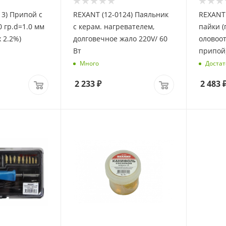
13) Припой с
REXANT (12-0124) Паяльник
REXANT 
с керам. нагревателем,
пайки (паяльник 30 Вт,
x 2.2%)
долговечное жало 220V/ 60
оловоот
Вт
припой
Много
Достат
2 233
₽
2 483