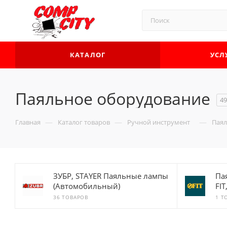
КАТАЛОГ
УСЛ
Паяльное оборудование
49
—
—
—
Главная
Каталог товаров
Ручной инструмент
Паял
ЗУБР, STAYER Паяльные лампы
Па
(Автомобильный)
FI
36 ТОВАРОВ
1 Т