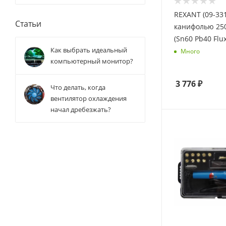
REXANT (09-33
Статьи
канифолью 250 гр.d=1.0 мм
(Sn60 Pb40 Flu
Как выбрать идеальный
Много
компьютерный монитор?
3 776
₽
Что делать, когда
вентилятор охлаждения
начал дребезжать?