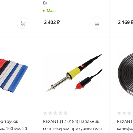
Вт
Мало
2 402
₽
2 169
р трубок
REXANT (12-0184) Паяльник
REXANT 
х, 100 мм, 20
со штекером прикуривателя
канифолью ПОС-6