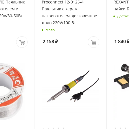
70) Паяльник
Proconnect 12-0126-4
REXANT 
вателем и
Паяльник с керам.
20V/30-50Вт
нагревателем, долговечное
Достат
жало 220V/100 Вт
Мало
2 158
₽
1 840