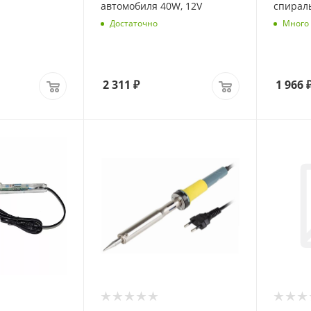
автомобиля 40W, 12V
спираль
Достаточно
Много
2 311
₽
1 966