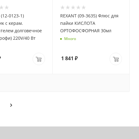
(12-0123-1)
REXANT (09-3635) Флюс для
к с керам.
пайки КИСЛОТА
ателем долговечное
ОРТОФОСФОРНАЯ 30мл
жало (Профи) 220V/40 Вт
Много
₽
1 841
₽