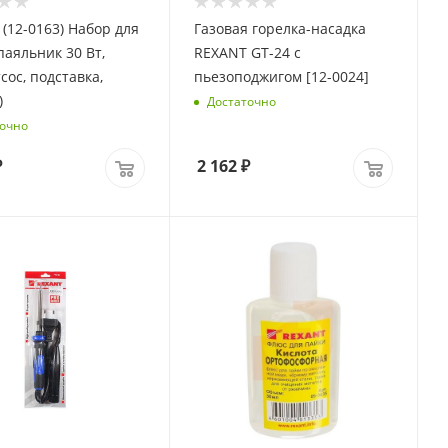
(12-0163) Набор для
Газовая горелка-насадка
REXANT GT-24 с
сос, подставка,
пьезоподжигом [12-0024]
)
Достаточно
очно
₽
2 162
₽