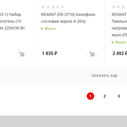
83-1) Набор
REXANT (09-3710) Канифоль
REXANT 
гатель (19
сосновая марки А 20гр
Паяльни
насадок) ПРОФИ 220V/30 Вт
нагрев
Много
Много
1 835
₽
2 492
ПОКАЗАТЬ ЕЩЕ
1
2
3