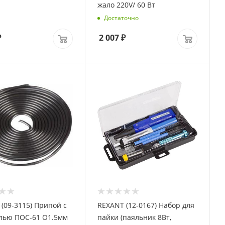
жало 220V/ 60 Вт
Достаточно
₽
2 007
₽
(09-3115) Припой с
REXANT (12-0167) Набор для
1 O1.5мм
пайки (паяльник 8Вт,