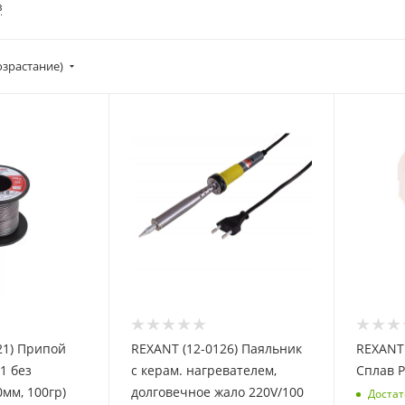
в
озрастание)
21) Припой
REXANT (12-0126) Паяльник
REXANT 
1 без
с керам. нагревателем,
мм, 100гр)
долговечное жало 220V/100
Достат