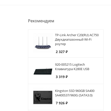
Рекомендуем
TP-Link Archer C20(RU) AC750
Двухдиапазонный Wi-Fi
роутер
2 327
₽
920-005215 Logitech
Клавиатура K280E USB
3 319
₽
Kingston SSD 960GB SA400
SA400S37/960G {SATA3.0}
7 926
₽