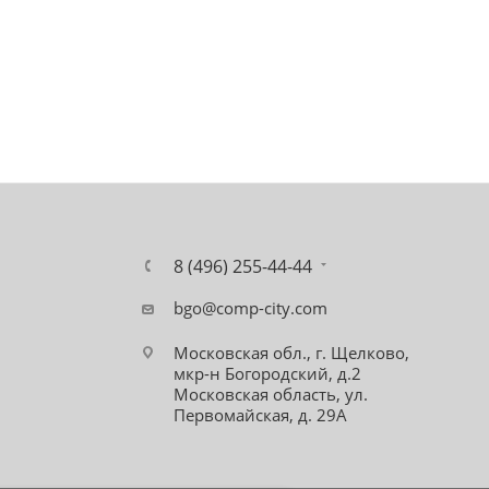
8 (496) 255-44-44
bgo@comp-city.com
Московская обл., г. Щелково,
мкр-н Богородский, д.2
Московская область, ул.
Первомайская, д. 29А