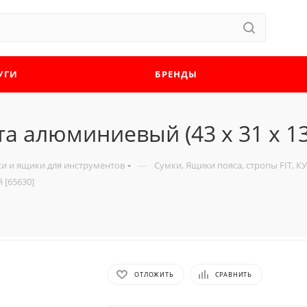
УГИ
БРЕНДЫ
та алюминиевый (43 x 31 x 1
—
и и ящики для инструментов
Сумки, Ящики пояса, стропы FIT, 
 [65630]
ОТЛОЖИТЬ
СРАВНИТЬ