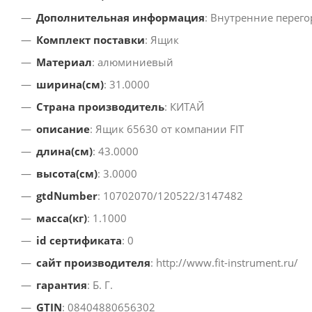
Дополнительная информация
: Внутренние перего
Комплект поставки
: Ящик
Материал
: алюминиевый
ширина(см)
: 31.0000
Страна производитель
: КИТАЙ
описание
: Ящик 65630 от компании FIT
длина(см)
: 43.0000
высота(см)
: 3.0000
gtdNumber
: 10702070/120522/3147482
масса(кг)
: 1.1000
id сертификата
: 0
сайт производителя
: http://www.fit-instrument.ru/
гарантия
: Б. Г.
GTIN
: 08404880656302