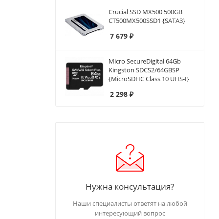
Crucial SSD MX500 500GB
CT500MX500SSD1 {SATA3}
7 679
₽
Micro SecureDigital 64Gb
Kingston SDCS2/64GBSP
{MicroSDHC Class 10 UHS-I}
2 298
₽
Нужна консультация?
Наши специалисты ответят на любой
интересующий вопрос