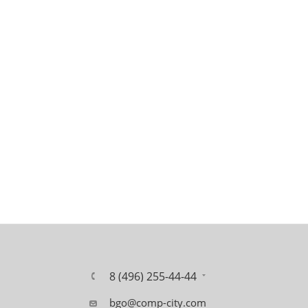
8 (496) 255-44-44
bgo@comp-city.com