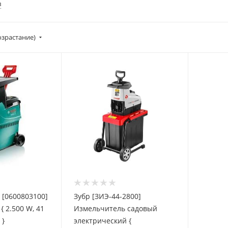
в
озрастание)
 [0600803100]
Зубр [ЗИЭ-44-2800]
 2.500 W, 41
Измельчитель садовый
 }
электрический {