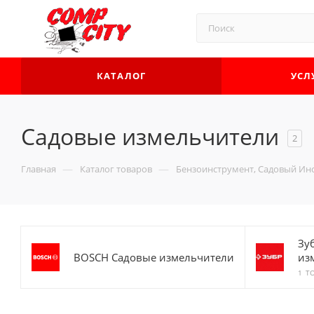
КАТАЛОГ
УСЛ
Садовые измельчители
2
—
—
Главная
Каталог товаров
Бензоинструмент, Садовый Инс
Зу
BOSCH Садовые измельчители
из
1 Т