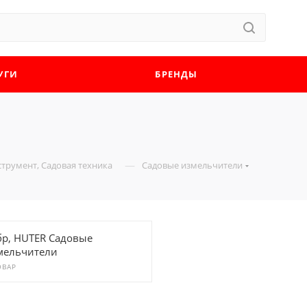
УГИ
БРЕНДЫ
—
трумент, Садовая техника
Садовые измельчители
бр, HUTER Садовые
мельчители
ОВАР