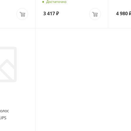
Достаточно
3 417
₽
4 980
олос
IPS