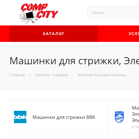
КАТАЛОГ
УСЛ
Машинки для стрижки, Эл
—
—
—
Главная
Каталог товаров
Мелкая бытовая техника
Ма
Эл
Машинки для стрижки BBK
Эп
9 Т