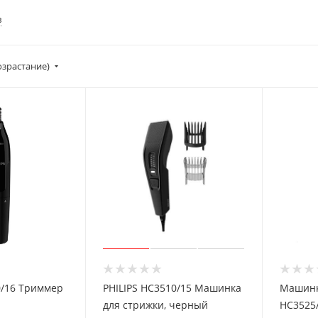
в
озрастание)
риммер
PHILIPS HC3510/15 Машинка
Машинк
для стрижки, черный
HC3525/