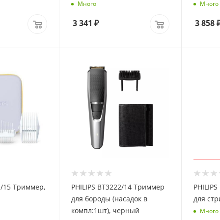
Много
Много
3 341
₽
3 858
1/15 Триммер,
PHILIPS BT3222/14 Триммер
PHILIPS HC
для бороды (насадок в
для стр
компл:1шт), черный
Много