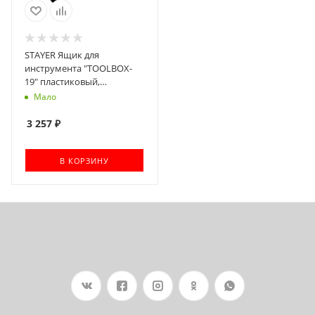
STAYER Ящик для
инструмента "TOOLBOX-
19" пластиковый,
Professional [38167-19]
Мало
3 257
₽
В КОРЗИНУ