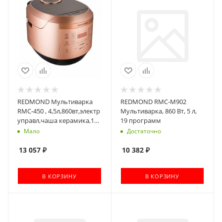
REDMOND Мультиварка
REDMOND RMC-M902
RMC-450 , 4,5л,860вт,электр
Мультиварка, 860 Вт, 5 л,
управл,чаша керамика,16
19 программ
автоматических программ
Мало
Достаточно
и 29 программ
13 057
₽
10 382
₽
В КОРЗИНУ
В КОРЗИНУ