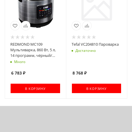
REDMOND MC109
Tefal VC204810 Пароварка
Мультиварка, 860 Вт, 5 л,
Достаточно
14 программ, чёрный/
металлик
Много
6 783
₽
8 768
₽
В КОРЗИНУ
В КОРЗИНУ