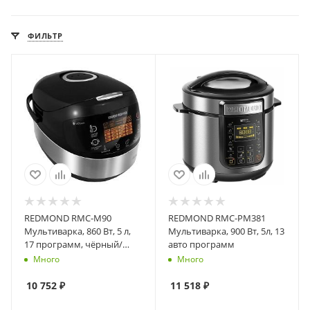
ФИЛЬТР
REDMOND RMC-M90
REDMOND RMC-PM381
Мультиварка, 860 Вт, 5 л,
Мультиварка, 900 Вт, 5л, 13
17 программ, чёрный/
авто программ
металлик
Много
Много
10 752
₽
11 518
₽