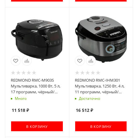
REDMOND RMC-M903S
REDMOND RMC-IHM301
Мультиварка, 1000 Вт, 5 л,
Мультиварка, 1250 Вт, 4 л,
17 программ, чёрный/
11 программ, чёрный/
металлик
металлик
Много
Достаточно
11 518
₽
16 512
₽
В КОРЗИНУ
В КОРЗИНУ