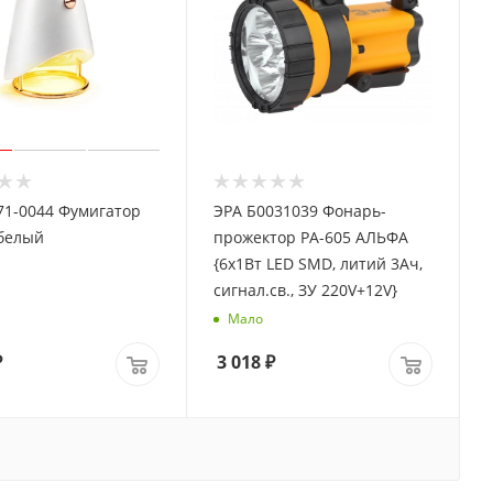
71-0044 Фумигатор
ЭРА Б0031039 Фонарь-
 белый
прожектор PA-605 АЛЬФА
{6х1Вт LED SMD, литий 3Ач,
сигнал.св., ЗУ 220V+12V}
Мало
₽
3 018
₽