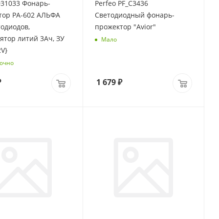
031033 Фонарь-
Perfeo PF_C3436
тор PA-602 АЛЬФА
Светодиодный фонарь-
тодиодов,
прожектор "Avior"
ятор литий 3Ач, ЗУ
Мало
V}
очно
₽
1 679
₽