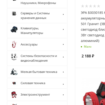
Наушники, Микрофоны
ЭРА Б0030185
Серверы и Системы
хранения данных
аккумуляторн
501 Гранит {3
Клавиатуры,
светодиод бли
Манипуляторы
3Вт светодиод
алюминий}
Аксессуары
Мало
2 188
₽
Системы безопасности и
видеонаблюдения
Мелкая бытовая техника
Силовая техника
Электроинструмент