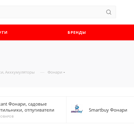
УГИ
БРЕНДЫ
—
ки, Акккумуляторы
Фонари
xant Фонари, садовые
етильники, отпугиватели
Smartbuy Фонари
ТОВАРОВ