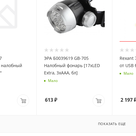
7
ЭРА Б0039619 GB-705
Rexant 
 налобный
Налобный фонарь [17xLED
от USB
"
Extra, 3хААА, бл]
Мало
Мало
613
₽
2 197
ПОКАЗАТЬ ЕЩЕ