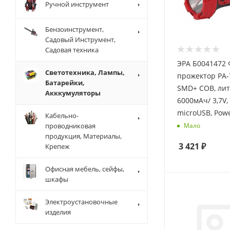
Ручной инструмент
Бензоинструмент,
Садовый Инструмент,
Садовая техника
ЭРА Б0041472 
Светотехника, Лампы,
прожектор PA-
Батарейки,
SMD+ COB, лит
Акккумуляторы
6000мАч/ 3,7V, 
microUSB, Pow
Кабельно-
проводниковая
Мало
продукция, Материалы,
3 421
₽
Крепеж
Офисная мебель, сейфы,
шкафы
Электроустановочные
изделия