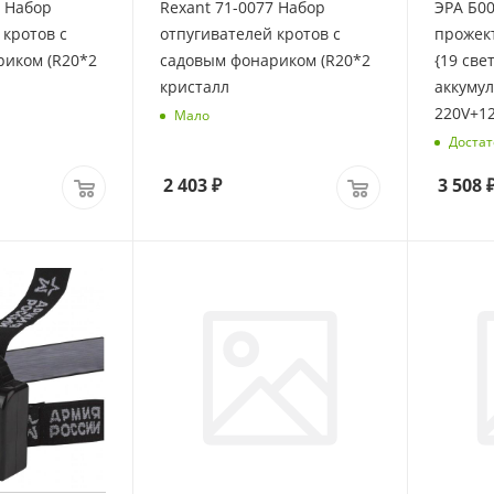
7 Набор
Rexant 71-0077 Набор
ЭРА Б0
 кротов с
отпугивателей кротов с
прожек
риком (R20*2
садовым фонариком (R20*2
{19 све
кристалл
аккумул
220V+12
Мало
Достат
2 403
₽
3 508