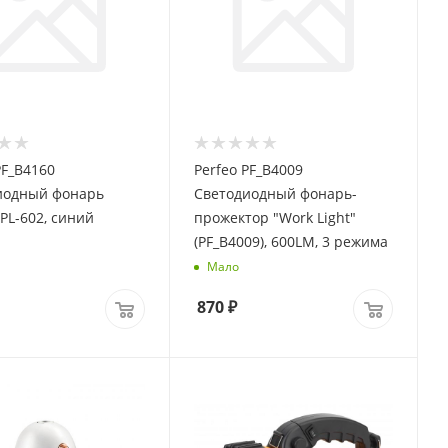
PF_B4160
Perfeo PF_B4009
иодный фонарь
Светодиодный фонарь-
 PL-602, синий
прожектор "Work Light"
(PF_B4009), 600LM, 3 режима
Мало
870
₽