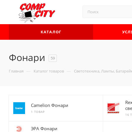
КАТАЛОГ
УСЛ
Фонари
59
—
—
Главная
Каталог товаров
Светотехника, Лампы, Батарей
Re
Camelion Фонари
св
1 ТОВАР
16 
ЭРА Фонари