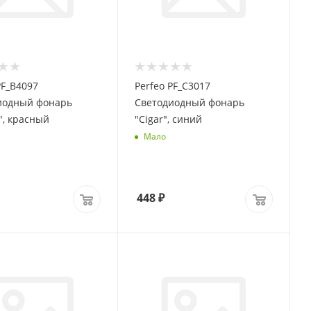
PF_B4097
Perfeo PF_C3017
иодный фонарь
Светодиодный фонарь
a", красный
"Cigar", синий
Мало
448
₽