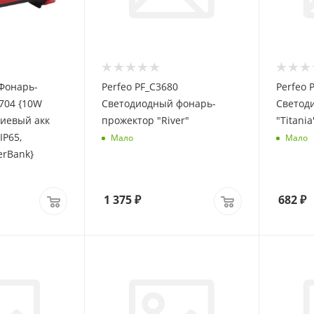
Фонарь-
Perfeo PF_C3680
Perfeo 
704 {10W
Светодиодный фонарь-
Светод
иевый акк
прожектор "River"
"Titani
IP65,
Мало
Мало
erBank}
1 375
₽
682
₽