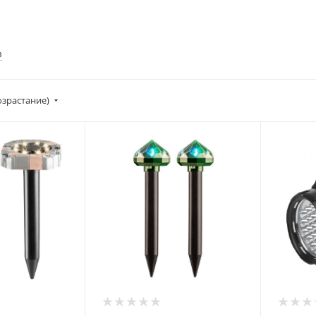
в
озрастание)