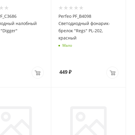
PF_C3686
Perfeo PF_B4098
иодный налобный
Светодиодный фонарик-
"Digger"
брелок "Regs" PL-202,
красный
Мало
449
₽