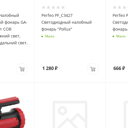
 Налобный
Perfeo PF_C3427
Perfeo 
ый фонарь GA-
Светодиодный налобный
Светод
Вт СОВ
фонарь "Pollux"
фонарь 
жний свет,
Мало
Мало
 дальний свет,
1 280
₽
666
₽