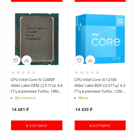
CPU Intel Core i5-12400F
CPU Intel Core i3-12100
Alder Lake OEM {2.5 ГГц/ 4.4
Alder Lake BOX {3.3 ГГц/ 4.3
ГГц в режиме Turbo, 18MB,
ГГц в режиме Turbo, 12MB,
LGA1700}
Intel UHD Graphics 730,
Достаточно
Мало
LGA1700}
14 681
₽
14 439
₽
В КОРЗИНУ
В КОРЗИНУ