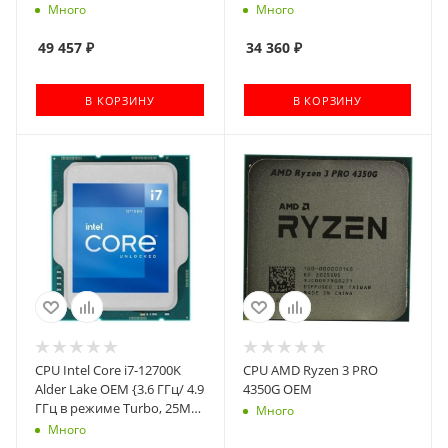
Intel UHD Graphics 770,
LGA1700}
Много
Много
LGA1700}
49 457
₽
34 360
₽
В КОРЗИНУ
В КОРЗИНУ
CPU Intel Core i7-12700K
CPU AMD Ryzen 3 PRO
Alder Lake OEM {3.6 ГГц/ 4.9
4350G OEM
ГГц в режиме Turbo, 25MB,
Много
Intel UHD Graphics 770,
Много
LGA1700}