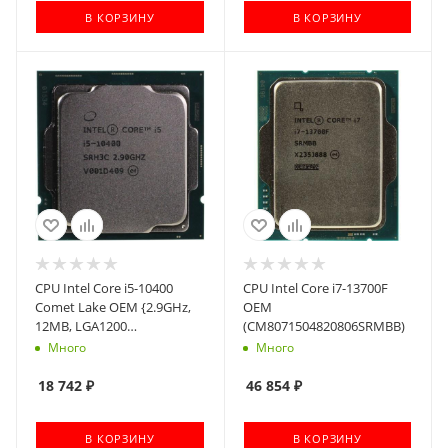
В КОРЗИНУ
В КОРЗИНУ
CPU Intel Core i5-10400
CPU Intel Core i7-13700F
Comet Lake OEM {2.9GHz,
OEM
12MB, LGA1200
(CM8071504820806SRMBB)
CM8070104282718/CM8070104290715SRH3C}
Много
Много
18 742
₽
46 854
₽
В КОРЗИНУ
В КОРЗИНУ