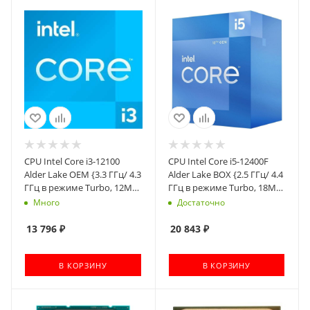
CPU Intel Core i3-12100
CPU Intel Core i5-12400F
Alder Lake OEM {3.3 ГГц/ 4.3
Alder Lake BOX {2.5 ГГц/ 4.4
ГГц в режиме Turbo, 12MB,
ГГц в режиме Turbo, 18MB,
Intel UHD Graphics 730,
LGA1700}
Много
Достаточно
LGA1700}
13 796
₽
20 843
₽
В КОРЗИНУ
В КОРЗИНУ