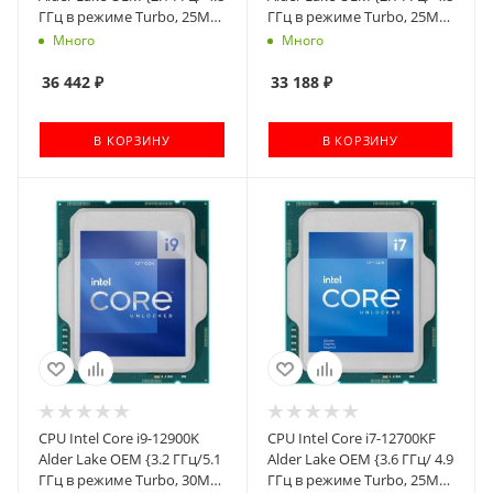
ГГц в режиме Turbo, 25MB,
ГГц в режиме Turbo, 25MB,
Intel UHD Graphics 770,
LGA1700}
Много
Много
LGA1700}
36 442
₽
33 188
₽
В КОРЗИНУ
В КОРЗИНУ
CPU Intel Core i9-12900K
CPU Intel Core i7-12700KF
Alder Lake OEM {3.2 ГГц/5.1
Alder Lake OEM {3.6 ГГц/ 4.9
ГГц в режиме Turbo, 30MB,
ГГц в режиме Turbo, 25MB,