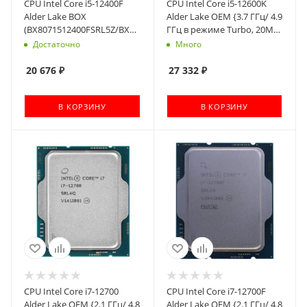
CPU Intel Core i5-12400F
CPU Intel Core i5-12600K
Alder Lake BOX
Alder Lake OEM {3.7 ГГц/ 4.9
(BX8071512400FSRL5Z/BX8071512400FSRL4W)
ГГц в режиме Turbo, 20MB,
{2.5 ГГц/ 4.4 ГГц в режиме
Intel UHD Graphics 770,
Достаточно
Много
Turbo, 18MB, LGA1700}
LGA1700}
20 676
₽
27 332
₽
В КОРЗИНУ
В КОРЗИНУ
CPU Intel Core i7-12700
CPU Intel Core i7-12700F
Alder Lake OEM {2.1 ГГц/ 4.8
Alder Lake OEM {2.1 ГГц/ 4.8