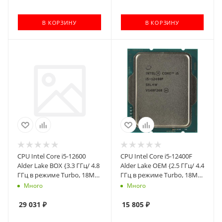
В КОРЗИНУ
В КОРЗИНУ
CPU Intel Core i5-12600
CPU Intel Core i5-12400F
Alder Lake BOX {3.3 ГГц/ 4.8
Alder Lake OEM {2.5 ГГц/ 4.4
ГГц в режиме Turbo, 18MB,
ГГц в режиме Turbo, 18MB,
Intel UHD Graphics 770,
LGA1700}
Много
Много
LGA1700}
29 031
₽
15 805
₽