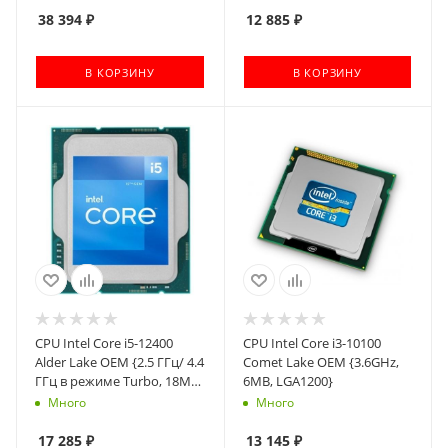
38 394
₽
12 885
₽
В КОРЗИНУ
В КОРЗИНУ
CPU Intel Core i5-12400
CPU Intel Core i3-10100
Alder Lake OEM {2.5 ГГц/ 4.4
Comet Lake OEM {3.6GHz,
ГГц в режиме Turbo, 18MB,
6MB, LGA1200}
Intel UHD Graphics 730,
Много
Много
LGA1700}
17 285
₽
13 145
₽