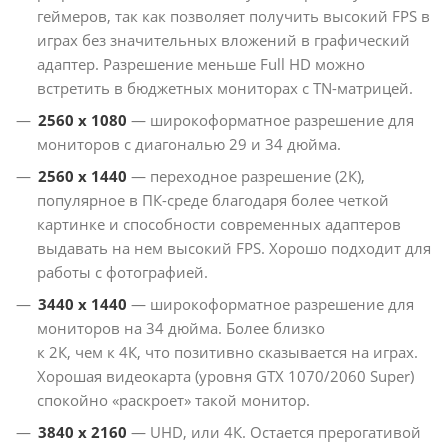
геймеров, так как позволяет получить высокий FPS в
играх без значительных вложений в графический
адаптер. Разрешение меньше Full HD можно
встретить в бюджетных мониторах с TN-матрицей.
2560 х 1080
— широкоформатное разрешение для
мониторов с диагональю 29 и 34 дюйма.
2560 х 1440
— переходное разрешение (2К),
популярное в ПК-среде благодаря более четкой
картинке и способности современных адаптеров
выдавать на нем высокий FPS. Хорошо подходит для
работы с фотографией.
3440 x 1440
— широкоформатное разрешение для
мониторов на 34 дюйма. Более близко
к 2К, чем к 4К, что позитивно сказывается на играх.
Хорошая видеокарта (уровня GTX 1070/2060 Super)
спокойно «раскроет» такой монитор.
3840 х 2160
— UHD, или 4К. Остается прерогативой