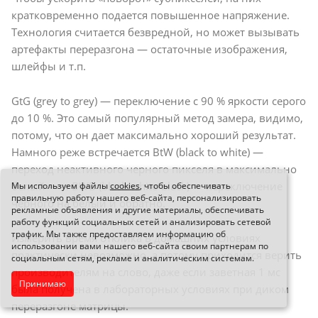
кратковременно подается повышенное напряжение.
Технология считается безвредной, но может вызывать
артефакты переразгона — остаточные изображения,
шлейфы и т.п.
GtG (grey to grey) — переключение с 90 % яркости серого
до 10 %. Это самый популярный метод замера, видимо,
потому, что он дает максимально хороший результат.
Намного реже встречается BtW (black to white) —
переход неактивного черного пикселя в максимально
белый — и BWB (black-white-black) — переключение
Мы используем файлы
cookies
, чтобы обеспечивать
правильную работу нашего веб-сайта, персонализировать
черного на белый и обратно.
рекламные объявления и другие материалы, обеспечивать
работу функций социальных сетей и анализировать сетевой
трафик. Мы также предоставляем информацию об
Измерить время отклика в домашних условиях
использовании вами нашего веб-сайта своим партнерам по
практически невозможно, а потому приходится верить
социальным сетям, рекламе и аналитическим системам.
производителям на слово, даже если заветная 1 мс
Принимаю
была получена в лабораторных условиях при диком
переразгоне матрицы.