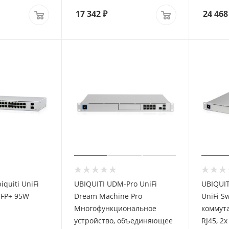
17 342
₽
24 468
quiti UniFi
UBIQUITI UDM-Pro UniFi
UBIQUIT
SFP+ 95W
Dream Machine Pro
UniFi Sw
Многофункциональное
коммута
устройство, объединяющее
RJ45, 2