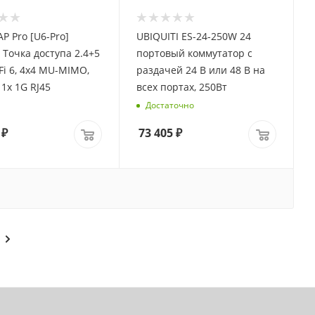
AP Pro [U6-Pro]
UBIQUITI ES-24-250W 24
i Точка доступа 2.4+5
портовый коммутатор с
-Fi 6, 4х4 MU-MIMO,
раздачей 24 В или 48 В на
 1х 1G RJ45
всех портах, 250Вт
Достаточно
₽
73 405
₽