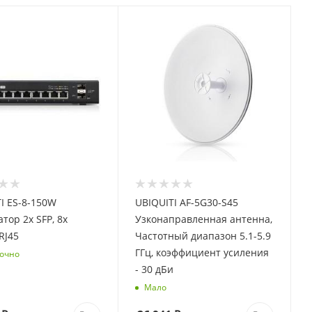
I ES-8-150W
UBIQUITI AF-5G30-S45
тор 2х SFP, 8х
Узконаправленная антенна,
RJ45
Частотный диапазон 5.1-5.9
ГГц, коэффициент усиления
очно
- 30 дБи
Мало