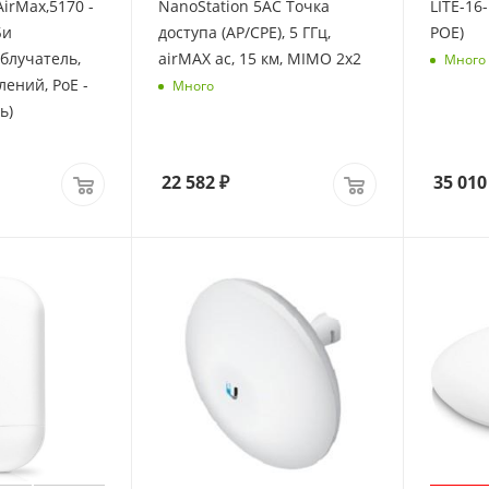
AirMax,5170 -
NanoStation 5AC Точка
LITE-16
Би
доступа (AP/CPE), 5 ГГц,
POE)
облучатель,
airMAX ac, 15 км, MIMO 2х2
Много
лений, PoE -
Много
ь)
22 582
₽
35 010