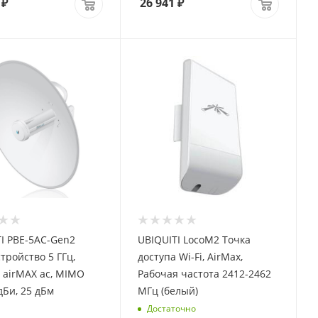
₽
26 941
₽
I PBE-5AC-Gen2
UBIQUITI LocoM2 Точка
тройство 5 ГГц,
доступа Wi-Fi, AirMax,
, airMAX ac, MIMO
Рабочая частота 2412-2462
 дБи, 25 дБм
МГц (белый)
Достаточно