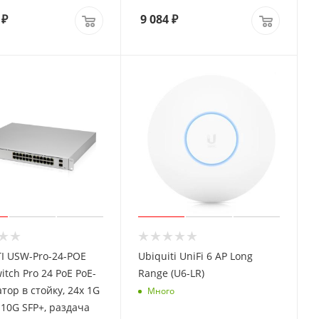
₽
9 084
₽
I USW-Pro-24-POE
Ubiquiti UniFi 6 AP Long
itch Pro 24 PoE PoE-
Range (U6-LR)
тор в стойку, 24х 1G
Много
х 10G SFP+, раздача