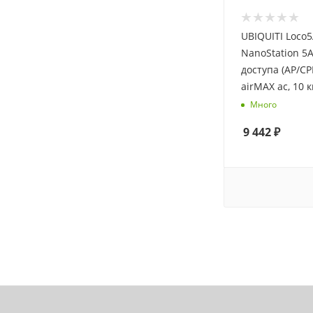
UBIQUITI Loco
NanoStation 5A
доступа (AP/CPE
airMAX ac, 10 
Много
9 442
₽