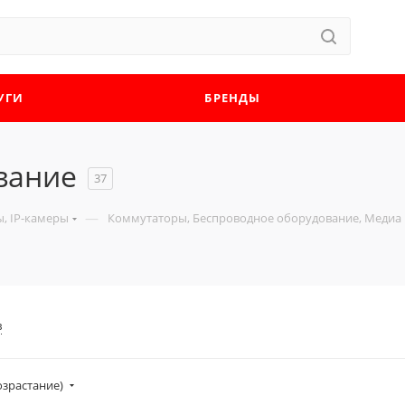
УГИ
БРЕНДЫ
вание
37
—
, IP-камеры
Коммутаторы, Беспроводное оборудование, Медиа 
в
озрастание)