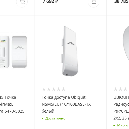
7 692
₽
38 785
M5 Точка
Точка доступа Ubiquiti
UBIQUIT
AirMax,
NSM5(EU) 10/100BASE-TX
Радиоус
та 5470-5825
белый
PtP/CPE
2х2, 25
Достаточно
Много