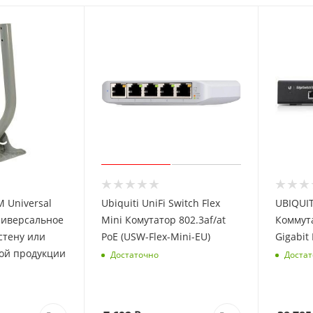
M Universal
Ubiquiti UniFi Switch Flex
UBIQUIT
ниверсальное
Mini Комутатор 802.3af/at
Коммута
стену или
PoE (USW-Flex-Mini-EU)
Gigabit 
ой продукции
Достаточно
Достат