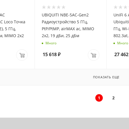
5AC
UBIQUITI NBE-5AC-Gen2
UniFi 6 
C Loco Точка
Радиоустройство 5 ГГц,
Ubiquit
), 5 ГГц,
PtP/PtMP, airMAX ac, MIMO
ГГц, Wi
км, MIMO 2х2
2x2, 19 дБи, 25 дБм
802.3at,
Много
Много
15 618
₽
27 462
ПОКАЗАТЬ ЕЩЕ
1
2