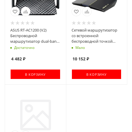
ASUS RT-AC1200 (V2)
Сетевой маршрутизатор
Беспроводной
со встроенной
маршрутизатор dual-band
беспроводной точкой
802.11ac Wi-Fi at up to 1167
доступа ASUS RT-AX57
Достаточно
Мало
Mbps
4 482
₽
10 152
₽
В КОРЗИНУ
В КОРЗИНУ