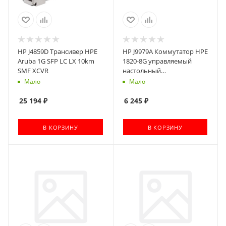
HP J4859D Трансивер HPE
HP J9979A Коммутатор HPE
Aruba 1G SFP LC LX 10km
1820-8G управляемый
SMF XCVR
настольный
8x10/100/1000BASE-T
Мало
Мало
25 194
₽
6 245
₽
В КОРЗИНУ
В КОРЗИНУ