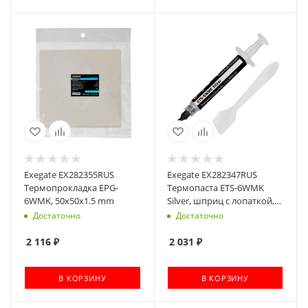
Exegate EX282355RUS
Exegate EX282347RUS
Термопрокладка EPG-
Термопаста ETS-6WMK
6WMK, 50x50x1.5 mm
Silver, шприц с лопаткой,
4г
Достаточно
Достаточно
2 116
₽
2 031
₽
В КОРЗИНУ
В КОРЗИНУ