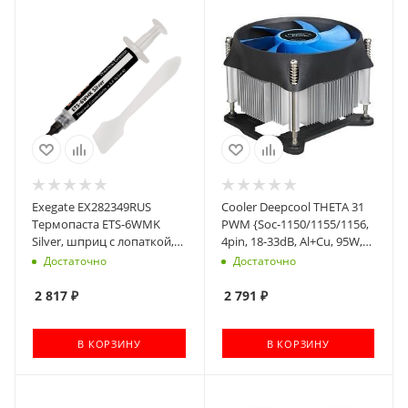
Exegate EX282349RUS
Cooler Deepcool THETA 31
Термопаста ETS-6WMK
PWM {Soc-1150/1155/1156,
Silver, шприц с лопаткой,
4pin, 18-33dB, Al+Cu, 95W,
30г
450g, screw}
Достаточно
Достаточно
2 817
₽
2 791
₽
В КОРЗИНУ
В КОРЗИНУ