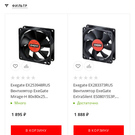
ФИЛЬТР
Exegate EX253948RUS
Exegate EX283373RUS
Вентилятор ExeGate
Вентилятор ExeGate
Mirage-H 80x80x25
ExtraSilent ES08015S3P,
гидродинамический
80x80x15 мм, подшипник
Много
Достаточно
подшипник, 2000 RPM,
скольжения, 3pin,
22dB, 3pin
1600RPM, 23dBA
1 895
₽
1 888
₽
В КОРЗИНУ
В КОРЗИНУ