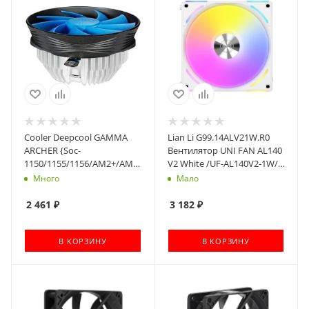
Cooler Deepcool GAMMA
Lian Li G99.14ALV21W.R0
ARCHER {Soc-
Вентилятор UNI FAN AL140
1150/1155/1156/AM2+/AM3+/FM1/FM2,
V2 White /UF-AL140V2-1W/
3pin, 21dB, Al, 95W, 301g,
140х140х28мм (PWM,
Много
Мало
clamp}
ARGB, 250-1600 об/мин,
26.8dBa)
2 461
₽
3 182
₽
В КОРЗИНУ
В КОРЗИНУ