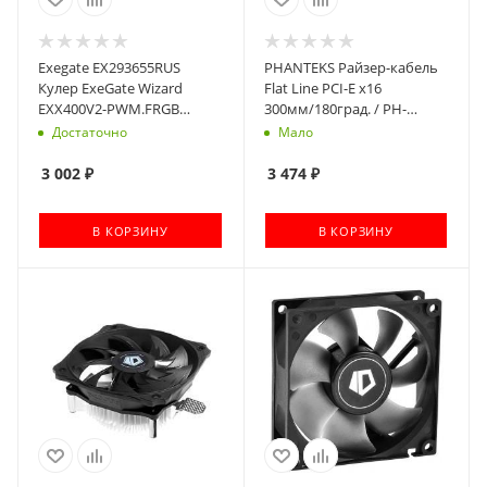
Exegate EX293655RUS
PHANTEKS Райзер-кабель
Кулер ExeGate Wizard
Flat Line PCI-E x16
EXX400V2-PWM.FRGB
300мм/180град. / PH-
{(Al+Cu, 4
CBRS_FL30
Достаточно
Мало
тепл.трубки,LGA775/1150/1151/1155/1156/1200/1700/AM2/AM2+/A
TDP 140W, Fan 120mm,
3 002
₽
3 474
₽
PWM, 800-2400RPM}
В КОРЗИНУ
В КОРЗИНУ