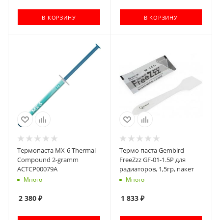
В КОРЗИНУ
В КОРЗИНУ
Термопаста MX-6 Thermal
Термо паста Gembird
Compound 2-gramm
FreeZzz GF-01-1.5P для
ACTCP00079A
радиаторов, 1,5гр, пакет
Много
Много
2 380
₽
1 833
₽