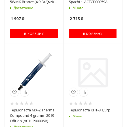
5WMK Bronze (4,9 Вт/(м•К),
Spachtel ACTCP00059A
1.5г, шприц с лопаткой)
Достаточно
Много
1 907
₽
2 715
₽
В КОРЗИНУ
В КОРЗИНУ
Термопаста MX-2 Thermal
Термопаста КПТ-8 1,5гр
Compound 4-gramm 2019
Много
Edition (ACTCP00005B)
Достаточно