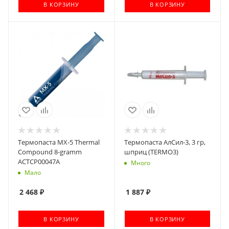
В КОРЗИНУ
В КОРЗИНУ
Термопаста MX-5 Thermal
Термопаста АлСил-3, 3 гр,
Compound 8-gramm
шприц (TERMO3)
ACTCP00047A
Много
Мало
2 468
₽
1 887
₽
В КОРЗИНУ
В КОРЗИНУ