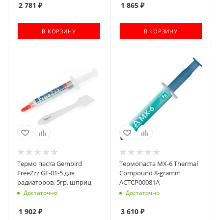
2 781
₽
1 865
₽
В КОРЗИНУ
В КОРЗИНУ
Термо паста Gembird
Термопаста MX-6 Thermal
FreeZzz GF-01-5 для
Compound 8-gramm
радиаторов, 5гр, шприц
ACTCP00081A
Достаточно
Достаточно
1 902
₽
3 610
₽