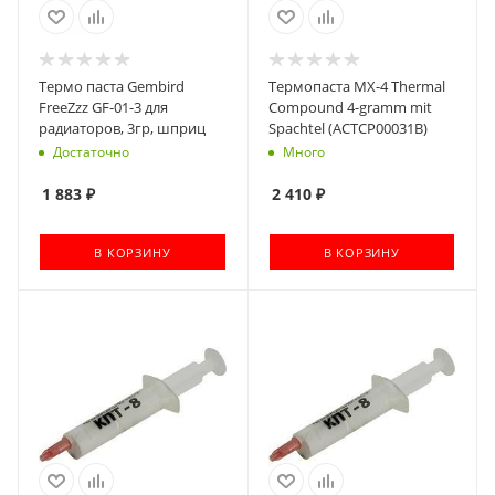
Термо паста Gembird
Термопаста MX-4 Thermal
FreeZzz GF-01-3 для
Compound 4-gramm mit
радиаторов, 3гр, шприц
Spachtel (ACTCP00031B)
Достаточно
Много
1 883
₽
2 410
₽
В КОРЗИНУ
В КОРЗИНУ