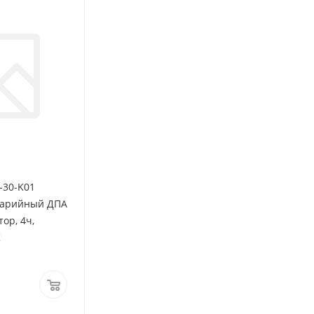
-30-K01
варийный ДПА
тор, 4ч,
K