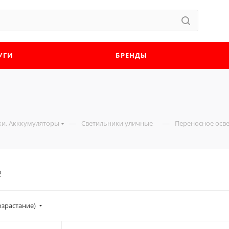
УГИ
БРЕНДЫ
—
—
ки, Акккумуляторы
Светильники уличные
Переносное осв
в
озрастание)