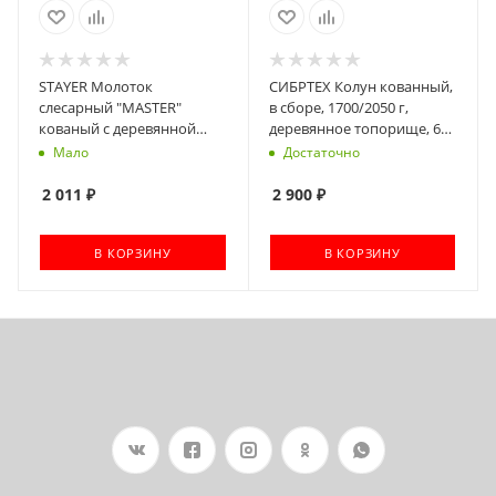
STAYER Молоток
СИБРТЕХ Колун кованный,
слесарный "MASTER"
в сборе, 1700/2050 г,
кованый с деревянной
деревянное топорище, 600
рукояткой, 0.4кг [2002-04]
мм [21842]
Мало
Достаточно
2 011
₽
2 900
₽
В КОРЗИНУ
В КОРЗИНУ