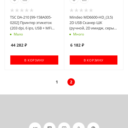
TSC DA-210 [99-158A005-
Mindeo MD6600-HD_(3,5)
0202] Принтер этикеток
2D USB Сканер ШК
{203 dpi, 6 ips, USB + MFi
(ручной, 2D имидж, серый;
Bluetooth}
ЕГАИС; Честный Знак) USB
Мало
Много
44 282
₽
6 182
₽
В КОРЗИНУ
В КОРЗИНУ
1
2