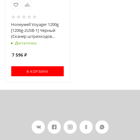
Honeywell Voyager 1200g
[1200g-2USB-1] Чёрный
{Сканер штрихкодов
Ручной, проводной kit
Достаточно
USB}
7 596
₽
В КОРЗИНУ