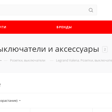
УГИ
БРЕНДЫ
выключатели и аксессуары
2
—
—
Розетки, выключатели
Legrand Valena. Розетки, выключат
в
озрастание)