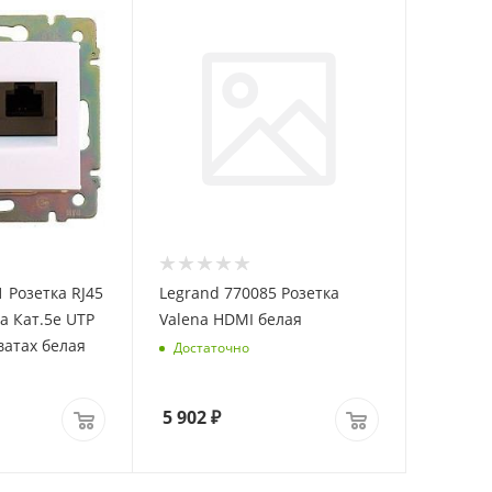
 Розетка RJ45
Legrand 770085 Розетка
а Кат.5e UTP
Valena HDMI белая
ватах белая
Достаточно
5 902
₽