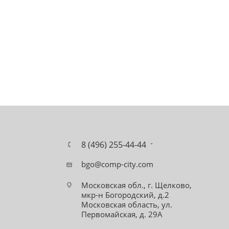
8 (496) 255-44-44
bgo@comp-city.com
Московская обл., г. Щелково,
мкр-н Богородский, д.2
Московская область, ул.
Первомайская, д. 29А