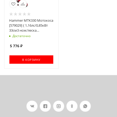
Hammer MTK330 Мотокоса
[579029] { 1,16лс/0,85кВт
33см3 нож/леска
255/460мм ремень }
Достаточно
5 776
₽
В КОРЗИНУ