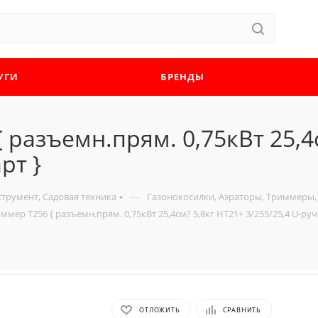
УГИ
БРЕНДЫ
разъемн.прям. 0,75кВт 25,4с
рт }
—
трумент, Садовая техника
Газонокосилки, Аэраторы, Триммеры,
ер Т256 { разъемн.прям. 0,75кВт 25,4см? 5,8кг HT21+ 3/255/25,4 U-ручк
ОТЛОЖИТЬ
СРАВНИТЬ