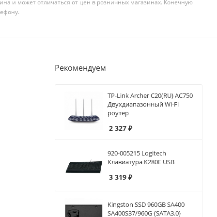
ина и может отличаться от цен в розничных магазинах. Конечную
лефону.
Рекомендуем
TP-Link Archer C20(RU) AC750
Двухдиапазонный Wi-Fi
роутер
2 327
₽
920-005215 Logitech
Клавиатура K280E USB
3 319
₽
Kingston SSD 960GB SA400
SA400S37/960G {SATA3.0}