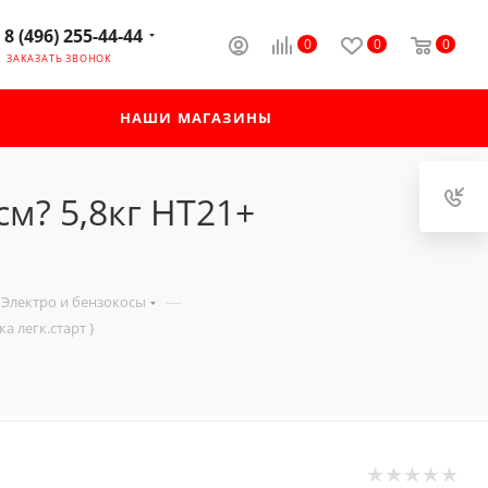
8 (496) 255-44-44
0
0
0
ЗАКАЗАТЬ ЗВОНОК
НАШИ МАГАЗИНЫ
м? 5,8кг HT21+
—
 Электро и бензокосы
а легк.старт }