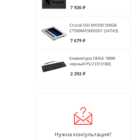
7 926
₽
Crucial SSD MX500 500GB
CT500MX500SSD1 {SATA3}
7 679
₽
Клавиатура Oklick 180M
черный PS/2 [313180]
2 292
₽
Нужна консультация?