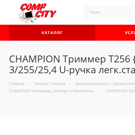
КАТАЛОГ
УСЛ
CHAMPION Триммер Т256 { 
3/255/25,4 U-ручка легк.ста
—
—
Главная
Каталог товаров
Бензоинструмент, Садовый Инс
—
CHAMPION Триммеры, Электро и бензокосы
CHAMPION Тримм