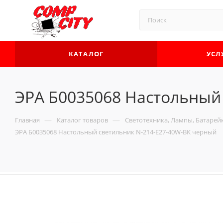
КАТАЛОГ
УСЛ
ЭРА Б0035068 Настольный
—
—
Главная
Каталог товаров
Светотехника, Лампы, Батарей
ЭРА Б0035068 Настольный светильник N-214-E27-40W-BK черный