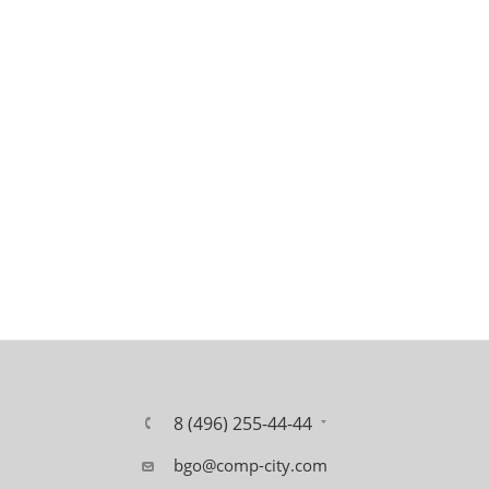
8 (496) 255-44-44
bgo@comp-city.com