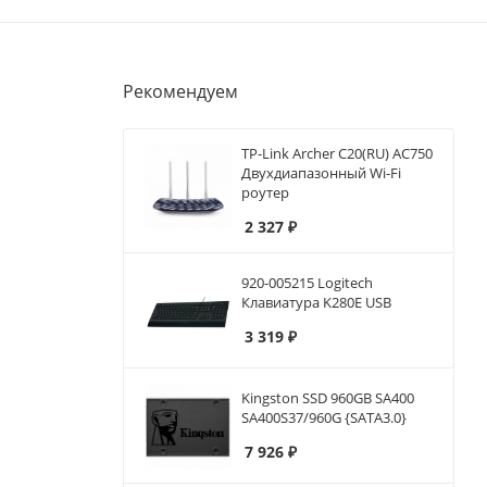
Рекомендуем
TP-Link Archer C20(RU) AC750
Двухдиапазонный Wi-Fi
роутер
2 327
₽
920-005215 Logitech
Клавиатура K280E USB
3 319
₽
Kingston SSD 960GB SA400
SA400S37/960G {SATA3.0}
7 926
₽