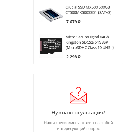
Crucial SSD MX500 500GB
CT500MX500SSD1 {SATA3}
7 679
₽
Micro SecureDigital 64Gb
Kingston SDCS2/64GBSP
{MicroSDHC Class 10 UHS-I}
2 298
₽
Нужна консультация?
Наши специалисты ответят на любой
интересующий вопрос