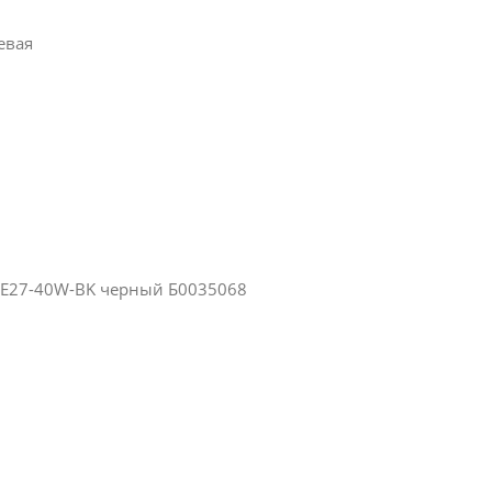
евая
-E27-40W-BK черный Б0035068