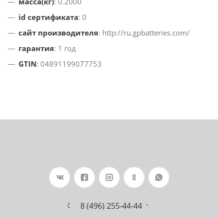
масса(кг)
: 0.2000
id сертификата
: 0
сайт производителя
: http://ru.gpbatteries.com/
гарантия
: 1 год
GTIN
: 04891199077753
8 (496) 255-44-44