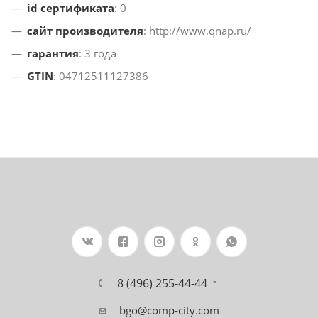
id сертификата
: 0
сайт производителя
: http://www.qnap.ru/
гарантия
: 3 года
GTIN
: 04712511127386
8 (496) 255-44-44
bgo@comp-city.com