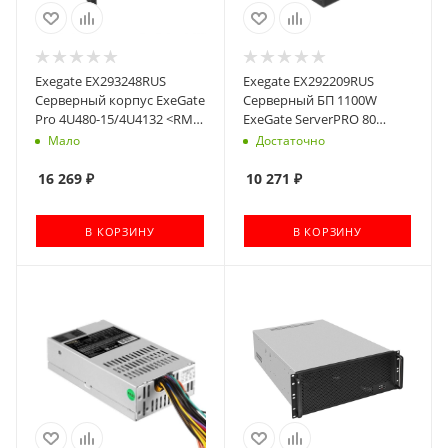
Exegate EX293248RUS
Exegate EX292209RUS
Серверный корпус ExeGate
Серверный БП 1100W
Pro 4U480-15/4U4132 <RM
ExeGate ServerPRO 80
19", высота 4U, глубина
PLUS® Bronze 1100PPH-SE
Мало
Достаточно
480, БП 500RADS, USB>
(ATX, for 3U+ cases, APFC,
КПД 89% (80 PLUS Bronze),
16 269
₽
10 271
₽
12cm fan, 24pin, 2x(4+4)p,
6xPCI-E, 8xSATA, 4xIDE, box,
В КОРЗИНУ
black)
В КОРЗИНУ