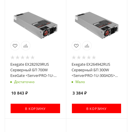
Exegate EX282929RUS
Exegate EX264942RUS
Серверный БП 700W
Серверный БП 300W
ExeGate <ServerPRO-1U-
<ServerPRO-1U-300ADS>
700ADS> APFC, унив. для
APFC, унив. для 1U,
Достаточно
Мало
1U,
24pin,2x(4+4)pin,3xSATA,3xIDE
24pin,2x(4+4)pin,5xSATA,4xIDE
10 843
₽
3 384
₽
В КОРЗИНУ
В КОРЗИНУ