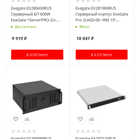
Exegate EX280430RUS
Exegate EX281969RUS
Серверный БП 600W
Серверный корпус ExeGate
ExeGate <ServerPRO-2U-
Pro 2U420-06 <RM 19",
600ADS> APFC, унив. для
высота 2U, глубина 420, БП
Достаточно
Мало
2U, 24pin, 2*8pin, 5xSATA,
2U-600ADS, USB>
3xIDE
9 919
₽
18 047
₽
В КОРЗИНУ
В КОРЗИНУ
Exegate EX295889RUS
Exegate EX297133RUS