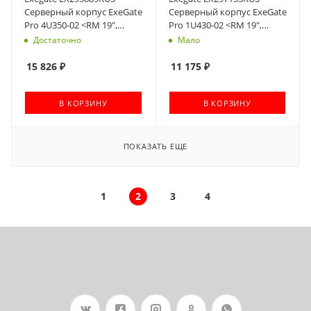
Серверный корпус ExeGate
Серверный корпус ExeGate
Pro 4U350-02 <RM 19",
Pro 1U430-02 <RM 19",
высота 4U, глубина 350, БП
высота 1U, глубина 430, БП
Достаточно
Мало
1200PPH-SE 80 PLUS®
1U-500ADS, USB>
Bronze, 2*USB>
15 826
₽
11 175
₽
В КОРЗИНУ
В КОРЗИНУ
ПОКАЗАТЬ ЕЩЕ
1
2
3
4