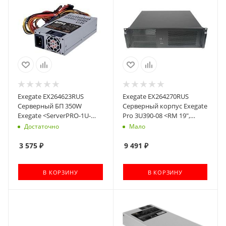
Exegate EX264623RUS
Exegate EX264270RUS
Серверный БП 350W
Серверный корпус Exegate
Exegate <ServerPRO-1U-
Pro 3U390-08 <RM 19",
F350S> унив. для Flex1U,
высота 3U, глубина 390,
Достаточно
Мало
24pin, 4pin,3xSATA, 2xIDE
без БП, USB>
3 575
₽
9 491
₽
В КОРЗИНУ
В КОРЗИНУ