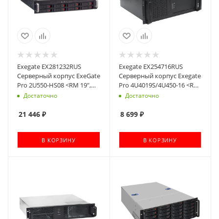
Exegate EX281232RUS
Exegate EX254716RUS
Серверный корпус ExeGate
Серверный корпус Exegate
Pro 2U550-HS08 <RM 19",
Pro 4U4019S/4U450-16 <RM
высота 2U, глубина 550,
19", высота 4U, глубина
Достаточно
Достаточно
без БП, 8xHotSwap, USB>
450, без БП, USB>
21 446
₽
8 699
₽
В КОРЗИНУ
В КОРЗИНУ