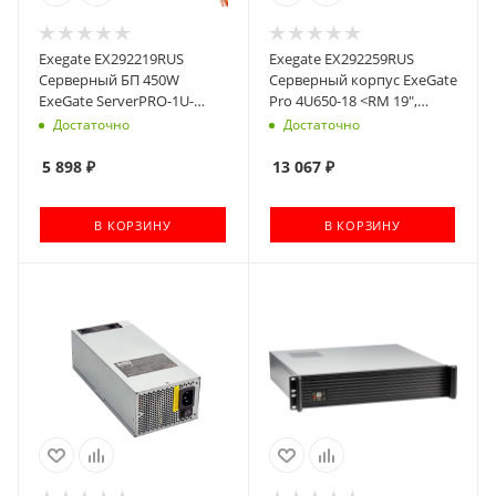
Exegate EX292219RUS
Exegate EX292259RUS
Серверный БП 450W
Серверный корпус ExeGate
ExeGate ServerPRO-1U-
Pro 4U650-18 <RM 19",
F450AS (Flex ATX, APFC, КПД
высота 4U, глубина 650,
Достаточно
Достаточно
80% (80 PLUS), 4cm fan,
без БП, USB>
24pin, 4pin, 3xSATA, 2xIDE)
5 898
₽
13 067
₽
В КОРЗИНУ
В КОРЗИНУ