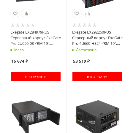
Exegate EX284979RUS
Exegate EX292260RUS
Серверный корпус ExeGate
Серверный корпус ExeGate
Pro 2U650-08 <RM 19",
Pro 4U660-HS24 <RM 19",
высота 2U, глубина 650, БП
высота 4U, глубина 660,
Мало
Достаточно
700ADS, 2*USB>
без БП, 24xHotSwap, USB>
15 674
₽
53 519
₽
В КОРЗИНУ
В КОРЗИНУ