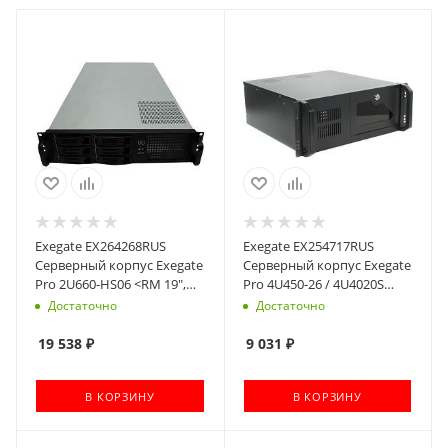
Exegate EX264268RUS
Exegate EX254717RUS
Серверный корпус Exegate
Серверный корпус Exegate
Pro 2U660-HS06 <RM 19",
Pro 4U450-26 / 4U4020S
высота 2U, глубина 660,
<RM 19", высота 4U,
Достаточно
Достаточно
без БП, 6xHotSwap, USB>
глубина 450, без БП, USB>
19 538
₽
9 031
₽
В КОРЗИНУ
В КОРЗИНУ