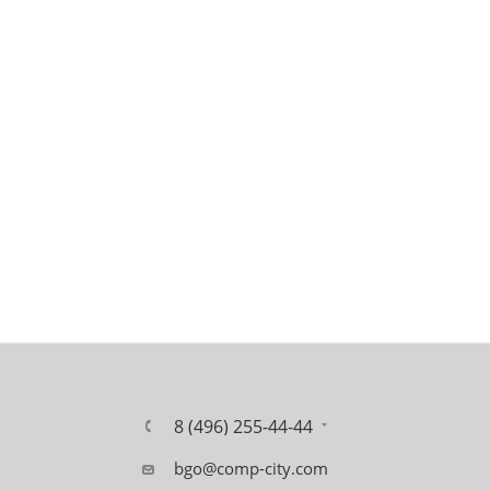
8 (496) 255-44-44
bgo@comp-city.com