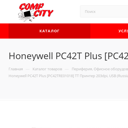
КАТАЛОГ
УСЛ
Honeywell PC42T Plus [PC42
—
—
Главная
Каталог товаров
Периферия, Офисное оборудов
Honeywell PC42T Plus [PC42TRE01018] TT Принтер 203dpi, USB (Russia