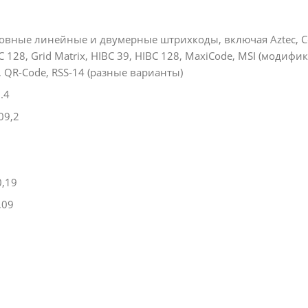
новные линейные и двумерные штрихкоды, включая Aztec, C
CC 128, Grid Matrix, HIBC 39, HIBC 128, MaxiCode, MSI (модифи
et, QR-Code, RSS-14 (разные варианты)
5.4
109,2
0,19
0,09