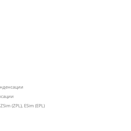
конденсации
енсации
, ZSim (ZPL), ESim (EPL)