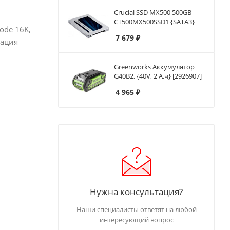
Crucial SSD MX500 500GB
CT500MX500SSD1 {SATA3}
ode 16K,
7 679
₽
кация
Greenworks Аккумулятор
G40B2, {40V, 2 А.ч} [2926907]
4 965
₽
Нужна консультация?
Наши специалисты ответят на любой
интересующий вопрос