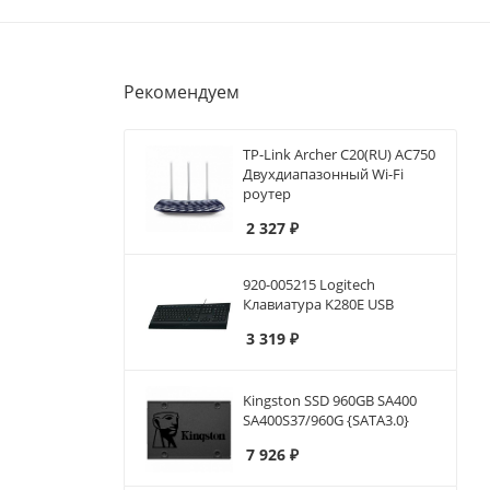
Рекомендуем
TP-Link Archer C20(RU) AC750
Двухдиапазонный Wi-Fi
роутер
2 327
₽
920-005215 Logitech
Клавиатура K280E USB
3 319
₽
Kingston SSD 960GB SA400
SA400S37/960G {SATA3.0}
7 926
₽