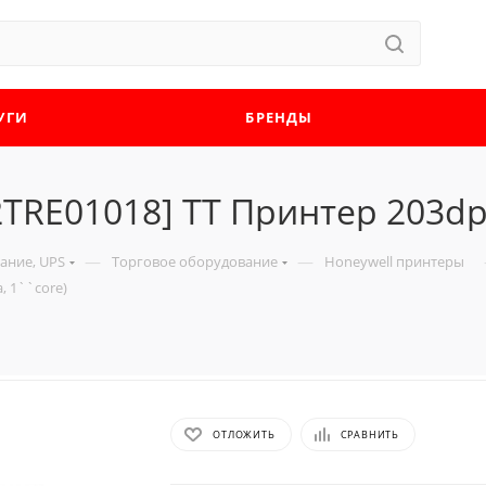
УГИ
БРЕНДЫ
TRE01018] TT Принтер 203dpi,
—
—
ание, UPS
Торговое оборудование
Honeywell принтеры
, 1``core)
ОТЛОЖИТЬ
СРАВНИТЬ