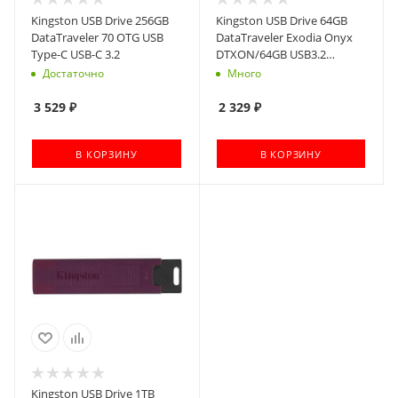
Kingston USB Drive 256GB
Kingston USB Drive 64GB
DataTraveler 70 OTG USB
DataTraveler Exodia Onyx
Type-C USB-C 3.2
DTXON/64GB USB3.2
черный
Достаточно
Много
3 529
₽
2 329
₽
В КОРЗИНУ
В КОРЗИНУ
Kingston USB Drive 1TB