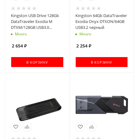
Kingston USB Drive 128Gb
Kingston 64Gb DataTraveler
DataTraveler Exodia M
Exodia Onyx DTXON/64GB
DTXM/128GB USB3.0
USB3.2 черный
черный/черный
Много
Много
2 654
₽
2 254
₽
В КОРЗИНУ
В КОРЗИНУ