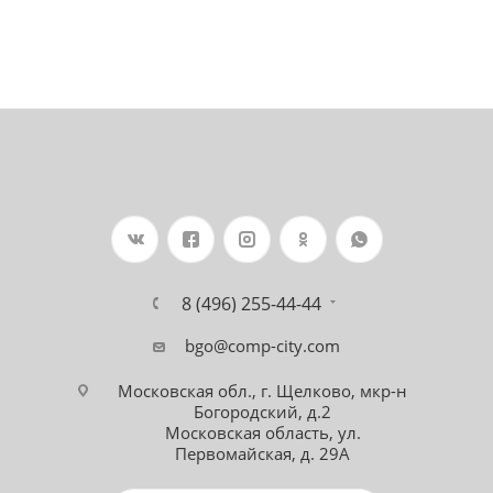
8 (496) 255-44-44
bgo@comp-city.com
Московская обл., г. Щелково, мкр-н
Богородский, д.2
Московская область, ул.
Первомайская, д. 29А