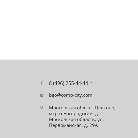
8 (496) 255-44-44
bgo@comp-city.com
Московская обл., г. Щелково,
мкр-н Богородский, д.2
Московская область, ул.
Первомайская, д. 29А