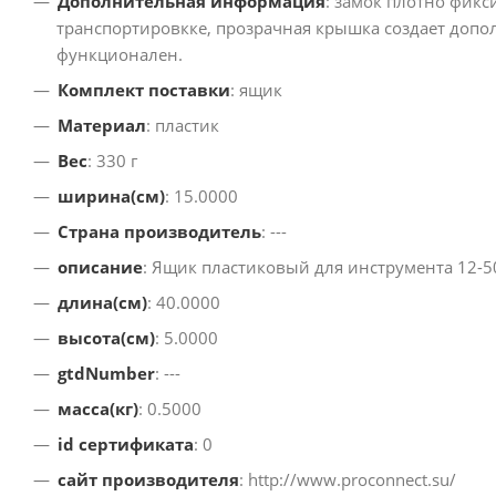
Дополнительная информация
: замок плотно фикс
транспортировкке, прозрачная крышка создает допо
функционален.
Комплект поставки
: ящик
Материал
: пластик
Вес
: 330 г
ширина(см)
: 15.0000
Страна производитель
: ---
описание
: Ящик пластиковый для инструмента 12-5
длина(см)
: 40.0000
высота(см)
: 5.0000
gtdNumber
: ---
масса(кг)
: 0.5000
id сертификата
: 0
сайт производителя
: http://www.proconnect.su/