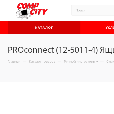
КАТАЛОГ
УСЛ
PROconnect (12-5011-4) Я
—
—
—
Главная
Каталог товаров
Ручной инструмент
Сумк