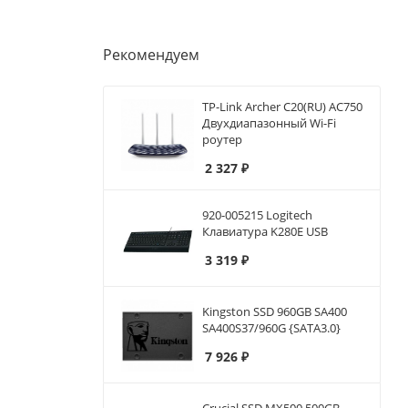
Рекомендуем
TP-Link Archer C20(RU) AC750
Двухдиапазонный Wi-Fi
роутер
2 327
₽
920-005215 Logitech
Клавиатура K280E USB
3 319
₽
Kingston SSD 960GB SA400
SA400S37/960G {SATA3.0}
7 926
₽