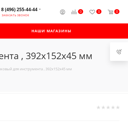
8 (496) 255-44-44
0
0
0
ЗАКАЗАТЬ ЗВОНОК
НАШИ МАГАЗИНЫ
ента , 392х152х45 мм
иковый для инструмента , 392х152х45 мм