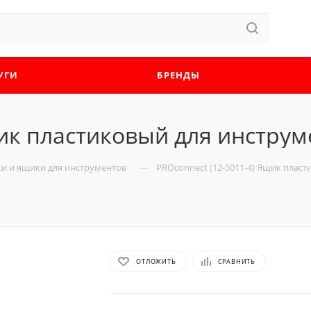
УГИ
БРЕНДЫ
щик пластиковый для инструм
—
и и ящики для инструментов
PROconnect (12-5011-4) Ящик пласт
ОТЛОЖИТЬ
СРАВНИТЬ