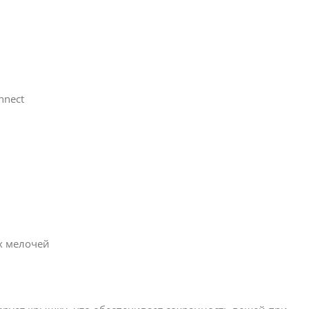
nnect
х мелочей