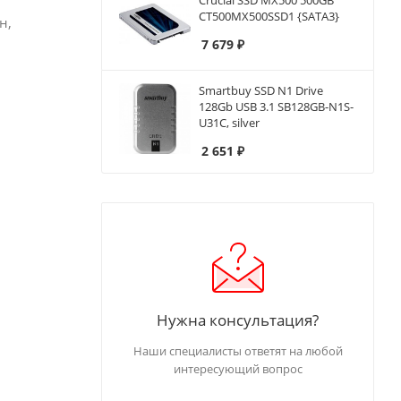
Crucial SSD MX500 500GB
CT500MX500SSD1 {SATA3}
н,
7 679
₽
Smartbuy SSD N1 Drive
128Gb USB 3.1 SB128GB-N1S-
U31C, silver
2 651
₽
Нужна консультация?
Наши специалисты ответят на любой
интересующий вопрос