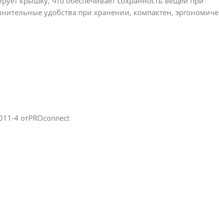
ирует крышку, что обеспечивает сохранность вещей при
лнительные удобства при хранении, компактен, эргономиче
011-4 отPROconnect