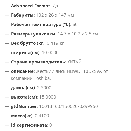
Advanced Format
: Да
Габариты
: 102 x 26 x 147 мм
Рабочая температура (°C)
: 60
Размеры упаковки
: 14.7 x 10.2 x 2.5 см
Вес брутто (кг)
: 0.419 кг
ширина(см)
: 10.0000
Страна производитель
: КИТАЙ
описание
: Жесткий диск HDWD110UZSVA от
компании Toshiba.
длина(см)
: 2.5000
высота(см)
: 15.0000
gtdNumber
: 10013160/150620/0299950
масса(кг)
: 0.4100
id сертификата
: 0