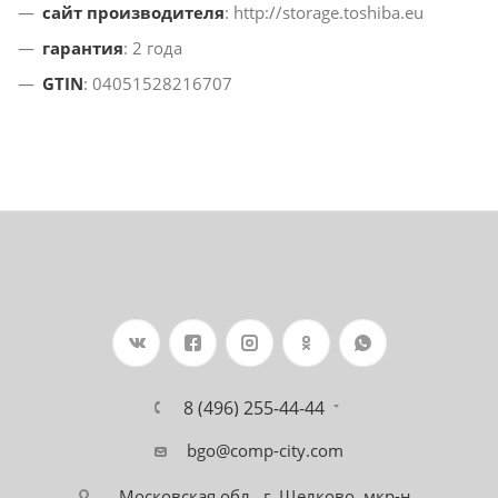
сайт производителя
: http://storage.toshiba.eu
гарантия
: 2 года
GTIN
: 04051528216707
8 (496) 255-44-44
bgo@comp-city.com
Московская обл., г. Щелково, мкр-н