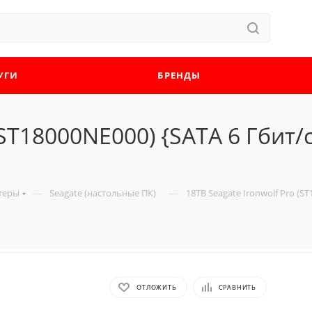
УГИ
БРЕНДЫ
(ST18000NE000) {SATA 6 Гбит/
—
—
теры
Seagate (настольные ПК)
18TB Seagate Ironwolf Pro (ST
ОТЛОЖИТЬ
СРАВНИТЬ