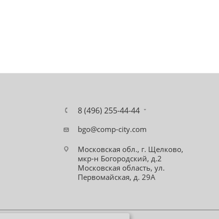
8 (496) 255-44-44
bgo@comp-city.com
Московская обл., г. Щелково,
мкр-н Богородский, д.2
Московская область, ул.
Первомайская, д. 29А