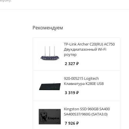
лефону.
Рекомендуем
TP-Link Archer C20(RU) AC750
Двухдиапазонный Wi-Fi
роутер
2 327
₽
920-005215 Logitech
Клавиатура K280E USB
3 319
₽
Kingston SSD 960GB SA400
SA400S37/960G {SATA3.0}
7 926
₽