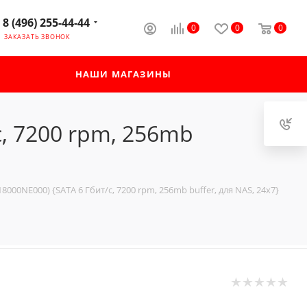
8 (496) 255-44-44
0
0
0
ЗАКАЗАТЬ ЗВОНОК
НАШИ МАГАЗИНЫ
с, 7200 rpm, 256mb
18000NE000) {SATA 6 Гбит/с, 7200 rpm, 256mb buffer, для NAS, 24x7}