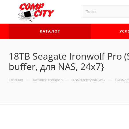
КАТАЛОГ
УСЛ
18TB Seagate Ironwolf Pro 
buffer, для NAS, 24x7}
—
—
—
Главная
Каталог товаров
Комплектующие
Винчес