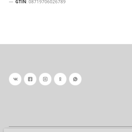
GTIN
: 08719706026789