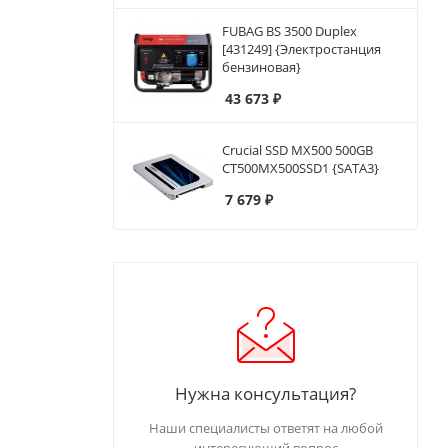
FUBAG BS 3500 Duplex
[431249] {Электростанция
бензиновая}
43 673
₽
Crucial SSD MX500 500GB
CT500MX500SSD1 {SATA3}
7 679
₽
Нужна консультация?
Наши специалисты ответят на любой