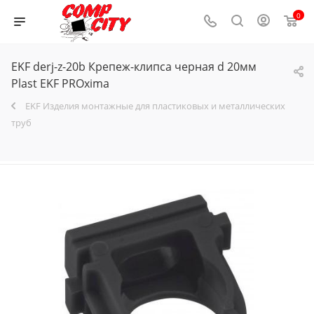
0
EKF derj-z-20b Крепеж-клипса черная d 20мм
Plast EKF PROxima
EKF Изделия монтажные для пластиковых и металлических
труб