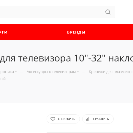
УГИ
БРЕНДЫ
ля телевизора 10"-32" нак
—
—
троника
Аксессуары к телевизорам
Крепежи для плазменны
ный
ОТЛОЖИТЬ
СРАВНИТЬ