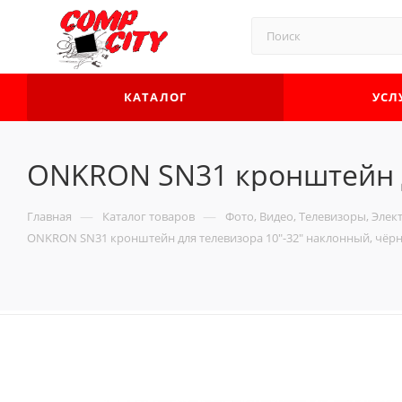
КАТАЛОГ
УСЛ
ONKRON SN31 кронштейн д
—
—
Главная
Каталог товаров
Фото, Видео, Телевизоры, Элек
ONKRON SN31 кронштейн для телевизора 10"-32" наклонный, чёр