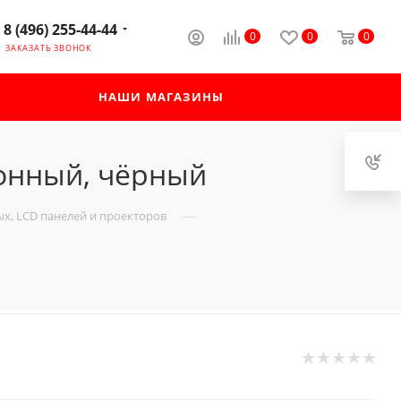
8 (496) 255-44-44
0
0
0
ЗАКАЗАТЬ ЗВОНОК
НАШИ МАГАЗИНЫ
лонный, чёрный
—
х, LCD панелей и проекторов