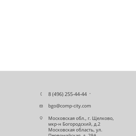
8 (496) 255-44-44
bgo@comp-city.com
Московская обл., г. Щелково,
мкр-н Богородский, д.2
Московская область, ул.
Первомайская, д. 29А