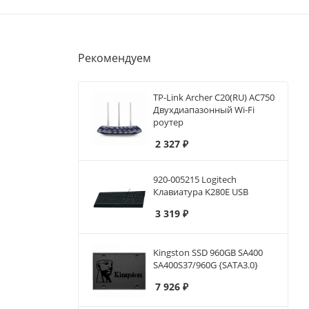
Рекомендуем
TP-Link Archer C20(RU) AC750
Двухдиапазонный Wi-Fi
роутер
2 327
₽
920-005215 Logitech
Клавиатура K280E USB
3 319
₽
Kingston SSD 960GB SA400
SA400S37/960G {SATA3.0}
7 926
₽