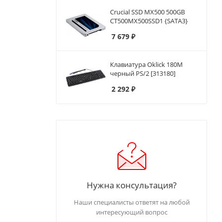
Crucial SSD MX500 500GB
CT500MX500SSD1 {SATA3}
7 679
₽
Клавиатура Oklick 180M
черный PS/2 [313180]
2 292
₽
Нужна консультация?
Наши специалисты ответят на любой
интересующий вопрос