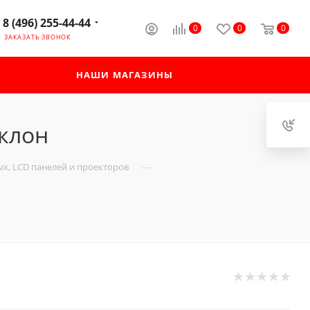
8 (496) 255-44-44
0
0
0
ЗАКАЗАТЬ ЗВОНОК
НАШИ МАГАЗИНЫ
аклон
—
х, LCD панелей и проекторов