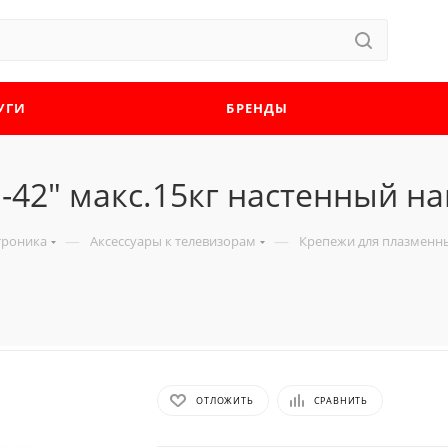
УГИ
БРЕНДЫ
-42" макс.15кг настенный н
—
—
троника
Аксессуары к телевизорам
Крепежи для плазменны
ОТЛОЖИТЬ
СРАВНИТЬ