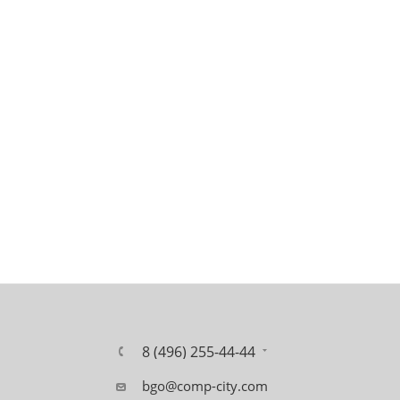
8 (496) 255-44-44
bgo@comp-city.com