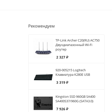
Рекомендуем
TP-Link Archer C20(RU) AC750
Двухдиапазонный Wi-Fi
роутер
2 327
₽
920-005215 Logitech
Клавиатура K280E USB
3 319
₽
Kingston SSD 960GB SA400
SA400S37/960G {SATA3.0}
7 926
₽