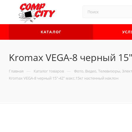
КАТАЛОГ
УСЛ
Kromax VEGA-8 черный 15"
—
—
Главная
Каталог товаров
Фото, Видео, Телевизоры, Элек
Kromax VEGA-8 черный 15"-42" макс.15кг настенный наклон